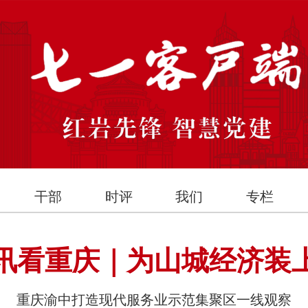
干部
时评
我们
专栏
讯看重庆｜为山城经济装上
重庆渝中打造现代服务业示范集聚区一线观察