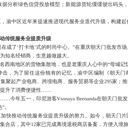
数据分析绿色信贷投放模型；新能源货轮缓缓驶出码头，
区，渝中区近年来提速推进现代服务业迭代升级，构建起
推动传统服务业提质升级
现在成了‘打卡地’式的时尚中心。”在重庆朝天门批发市
为知名经销商，生意越做越大。
名西南地区的货物集散地，也是老重庆人心中的“母城记忆
击，为了留住这份独有的记忆，渝中区编制《朝天门商圈转
集聚起产业电商、跨境电商、服务贸易等企业295家；
提升了消费便捷性……
今年五一，印尼游客Vsonaya Beenanda在朝天
色”。
区加快推动传统服务业提质升级的努力。如今，朝天门片
师集合店，其中12家已完成离境退税商店备案，方便入境