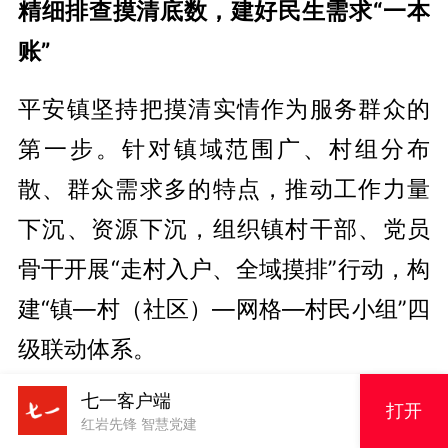
精细排查摸清底数，建好民生需求“一本
账”
平安镇坚持把摸清实情作为服务群众的
第一步。针对镇域范围广、村组分布
散、群众需求多的特点，推动工作力量
下沉、资源下沉，组织镇村干部、党员
骨干开展“走村入户、全域摸排”行动，构
建“镇—村（社区）—网格—村民小组”四
级联动体系。
七一客户端
通过镇干部包村、村干部包片、党员和
打开
红岩先锋 智慧党建
村民代表包户的机制，对辖区内老年