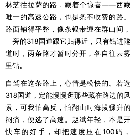
林芝往拉萨的路，藏着个惊喜——西藏
唯一的高速公路，也是条不收费的路。
路面铺得平整，像条银带缠在群山间，
一旁的318国道跟它贴得近，只有钻进隧
道时，两条路才暂时分开，各自往云雾
里钻。
自驾在这条路上，心情是松
快
的。若选
318国道，定能慢慢逛那些藏在路边的风
景，可我怕高反，怕翻山时海拔骤升的
闷痛，便选了高速。赵斌年轻，本是开
快车的好手，却把速度压在100码，