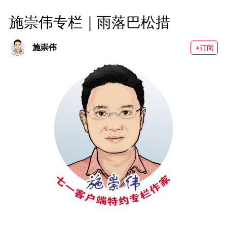
施崇伟专栏｜雨落巴松措
施崇伟
+订阅