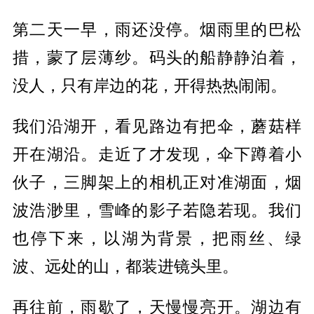
第二天一早，雨还没停。烟雨里的巴松
措，蒙了层
薄
纱。码头的船静静泊着，
没人，只有岸边的花，开得热热闹闹。
我们沿湖开，看见路边有把伞，蘑菇样
开在湖沿。走近
了才发现
，伞下蹲着小
伙子，三脚架上的相机正对准湖面，烟
波浩渺里，雪峰的影子若隐若现。我们
也停下来，以湖为背景，把雨丝、绿
波、远处的山，都装进镜头里。
再往前，雨歇了，天慢慢亮开。湖边有