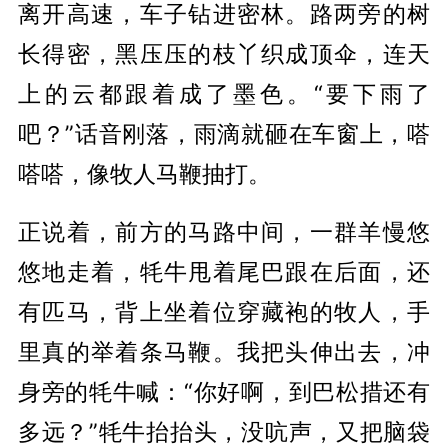
离开高速，车子钻进密林。路两旁的树
长得密，黑压压的枝丫织成顶伞，连天
上的云都跟着成了墨色。“要下雨了
吧？”话音刚落，雨滴就砸在车窗上，嗒
嗒嗒，像牧人马鞭抽打。
正说着，前方的马路中间，一群羊慢悠
悠
地
走着，牦牛甩着尾巴跟在后面，还
有匹马，背上坐着
位
穿
藏袍的牧人，手
里真的举着条马鞭。我把头伸出去，冲
身旁的牦牛喊：“你好啊，到巴松措还有
多远？”牦牛抬抬头，没吭声，又把脑袋