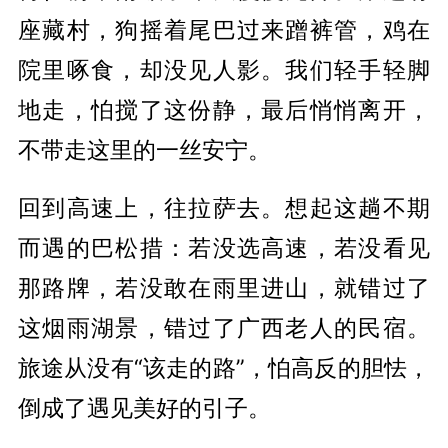
座
藏村，狗摇着尾巴过来蹭裤管，鸡在
院里啄食，却没见人影。我们轻手轻脚
地走，怕搅了这份静，最后悄悄离开，
不带走这里的一丝安宁。
回到高速上，往拉萨去。想起这趟不期
而遇的巴松措：若没选高速，若没看见
那路牌，若没敢在雨里进山，就错过了
这烟雨湖景，错过了广西老人的民宿。
旅途从没有“该走的路”，怕高反的胆怯，
倒成了遇见美好的引子。