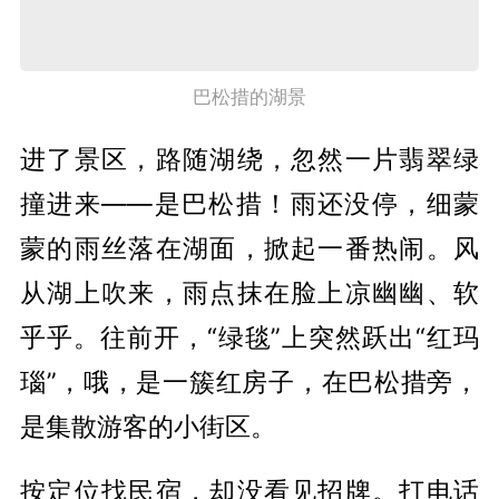
巴松措的湖景
进了景区，路随湖绕，忽然一片翡翠绿
撞进来——是巴松措！雨还没停，细蒙
蒙的雨丝落在湖面，掀起一番热闹。风
从湖上吹来，雨点抹在脸上凉幽幽、软
乎乎。往前开，“
绿毯
”上突然跃出
“红玛
瑙”
，哦，是一簇红房子，在巴松措旁，
是集散游客的小街区。
按定位找民宿，却没看见招牌。打电话