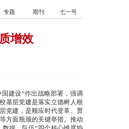
我要投稿
下载七一APP
专题
期刊
七一号
质增效
中国建设”作出战略部署，强调
高校基层党建是落实立德树人根
层党建，是顺应时代变革、贯
等方面瓶颈的关键举措。推动
、数据、队伍”四个核心维度协