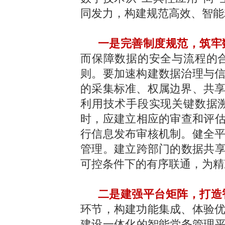
同发力，构建规范高效、智能
一是完善制度规范，筑牢
而保障数据的安全与流程的
则。要加速构建数据治理与
的采集标准、权属边界、共
利用技术手段实现关键数据
时，应建立相应的审查和评估
行信息发布审核机制。健全
管理。建立跨部门的数据共享
可控条件下的有序联通，为精
二是建强平台矩阵，打造
环节，构建功能集成、体验
建设一体化的智能党务管理平