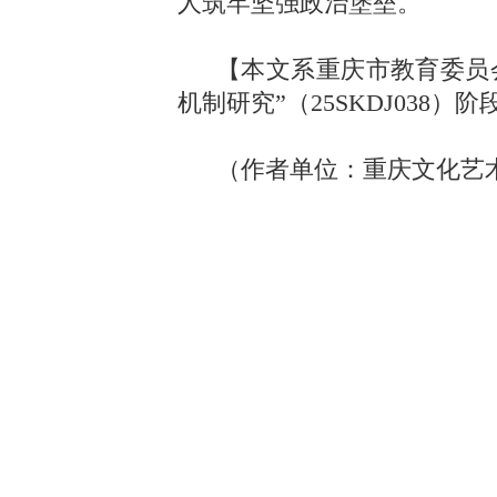
人筑牢坚强政治堡垒。
【本文系重庆市教育委员
机制研究”（25SKDJ038）
（作者单位：重庆文化艺