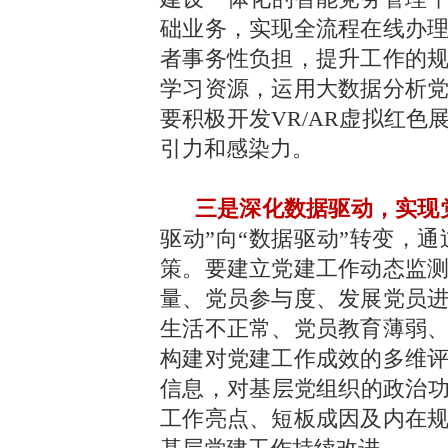
础业务，实现全流程在线办
者事务性负担，提升工作的
学习资源，运用大数据分析
要积极开发VR/AR虚拟红
引力和感染力。
三是深化数据驱动，实现
驱动”向“数据驱动”转变，
策。要建立党建工作动态监
量、党员参与度、发展党员
生活不正常、党员教育薄弱
构建对党建工作成效的多维
信息，对基层党组织的政治功
工作亮点、短板成因及内在