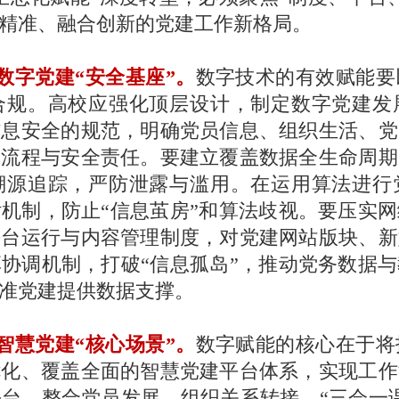
精准、融合创新的党建工作新格局。
数字党建“安全基座”。
数字技术的有效赋能要
合规。高校应强化顶层设计，制定数字党建发
信息安全的规范，明确党员信息、组织生活、党
享流程与安全责任。要建立覆盖数据全生命周期
溯源追踪，严防泄露与滥用。在运用算法进行
机制，防止“信息茧房”和算法歧视。要压实
平台运行与内容管理制度，对党建网站版块、新
协调机制，打破“信息孤岛”，推动党务数据
准党建提供数据支撑。
智慧党建“核心场景”。
数字赋能的核心在于将
优化、覆盖全面的智慧党建平台体系，实现工作
台，整合党员发展、组织关系转接、“三会一