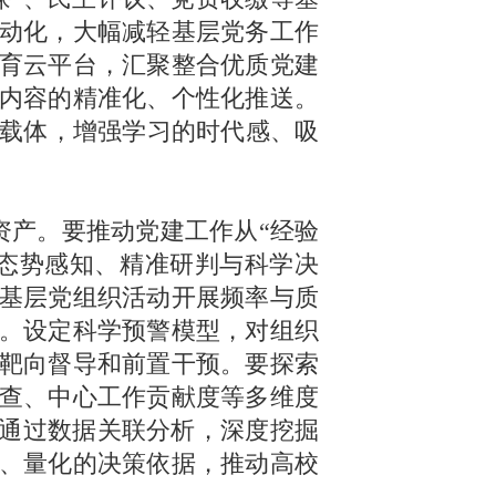
动化，大幅减轻基层党务工作
育云平台，汇聚整合优质党建
内容的精准化、个性化推送。
育载体，增强学习的时代感、吸
资产。要推动党建工作从“经验
现态势感知、精准研判与科学决
基层党组织活动开展频率与质
。设定科学预警模型，对组织
靶向督导和前置干预。要探索
查、中心工作贡献度等多维度
。通过数据关联分析，深度挖掘
、量化的决策依据，推动高校