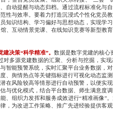
理、自动提醒与动态归档。通过流程标准化与自
规范性与效率。要着力打造沉浸式个性化党员教
党员知识结构、学习偏好与思想动态，实现学习
色展馆、互动情景党课、在线知识竞赛等新型教
党建决策“科学精准”。
数据是数字党建的核心
通过对多源党建数据的汇聚、分析与挖掘，实
测与智能预警系统，实时汇聚平台业务数据，对
进度、舆情热点等关键指标进行可视化动态监测
、潜在风险较高等情形进行自动预警，以便实现
评估与优化模式，结合平台数据、师生满意度调
能、组织力发挥和服务成效进行“精准画像”
规律，为改进工作策略、推广先进经验提供客观