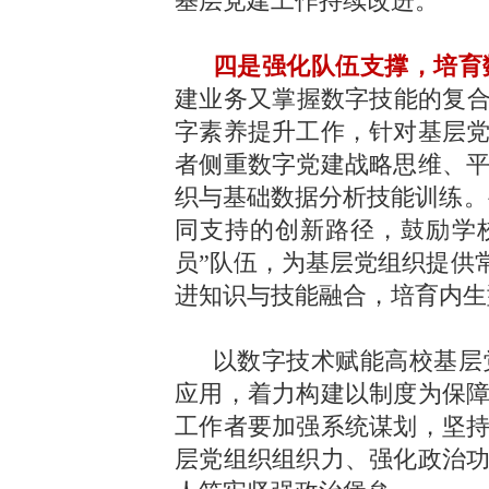
基层党建工作持续改进。
四是强化队伍支撑，培育
建业务又掌握数字技能的复合
字素养提升工作，针对基层
者侧重数字党建战略思维、
织与基础数据分析技能训练。
同支持的创新路径，鼓励学
员”队伍，为基层党组织提供
进知识与技能融合，培育内生
以数字技术赋能高校基层
应用，着力构建以制度为保
工作者要加强系统谋划，坚
层党组织组织力、强化政治