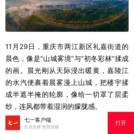
11月29日，重庆市两江新区礼嘉街道的
晨色，像是“山城雾境”与“初冬彩林”揉成
的画。晨光刚从天际浸出暖黄，嘉陵江
的水汽便裹着晨雾漫上山城，把楼宇揉
成半遮半掩的轮廓，像给一切罩了层柔
纱，连风都带着湿润的朦胧感。
七一客户端
打开
红岩先锋 智慧党建