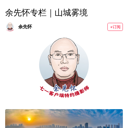
余先怀专栏｜山城雾境
余先怀
+订阅