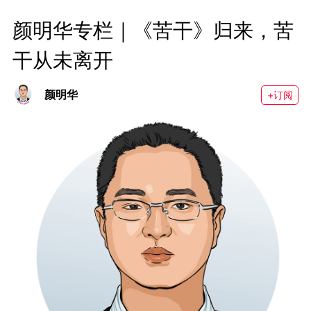
颜明华专栏｜《苦干》归来，苦
干从未离开
颜明华
+订阅