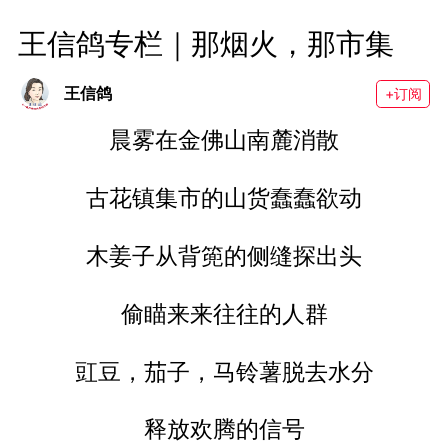
王信鸽专栏｜那烟火，那市集
王信鸽
+订阅
晨雾在金佛山南麓消散
古花镇集市的山货蠢蠢欲动
木姜子从背篼的侧缝探出头
偷瞄来来往往的人群
豇豆，茄子，马铃薯脱去水分
释放欢腾的信号