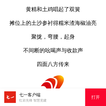
黄精和土鸡唱起了双簧
摊位上的土沙参衬得糯米渣海椒油亮
聚拢，弯腰，起身
不间断的吆喝声与收款声
四面八方传来
七一客户端
打开
红岩先锋 智慧党建