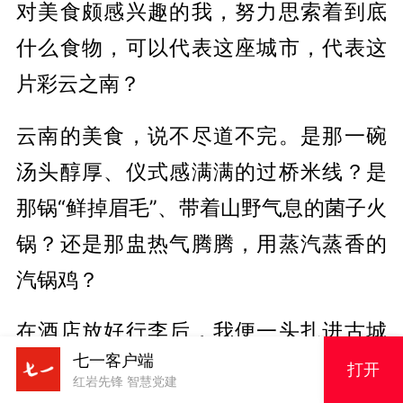
对美食颇感兴趣的我，努力思索着到底
什么食物，可以代表这座城市，代表这
片彩云之南？
云南的美食，说不尽道不完。是那一碗
汤头醇厚、仪式感满满的过桥米线？是
那锅“鲜掉眉毛”、带着山野气息的菌子火
锅？还是那盅热气腾腾，用蒸汽蒸香的
汽锅鸡？
在酒店放好行李后，我便一头扎进古城
七一客户端
的夜色中，穿行在大街小巷，寻访美
打开
红岩先锋 智慧党建
食。