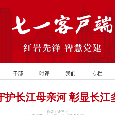
干部
时评
我们
专栏
守护长江母亲河 彰显长江
作者：余三元