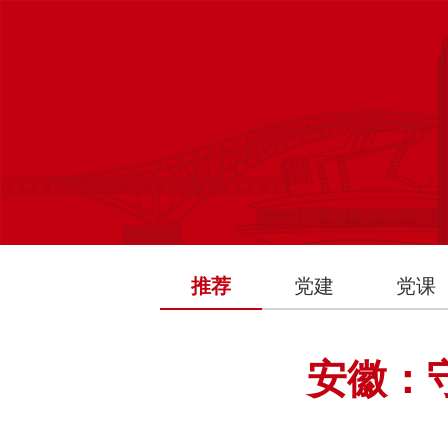
推荐
党建
党课
安徽：