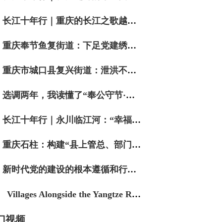
长江十年行｜重庆的长江之歌越唱越响亮
重庆奉节鱼复街道：下足党建绣花功 织就民生幸福网
重庆市城口县复兴街道：泄洪不泄责 数智护民安
选调两年，我读懂了“奉公守节·实干争先”
长江十年行｜永川临江河：“幸福河”边话幸福
重庆石柱：构建“县上管总、部门支援、镇街主战”实战工作体系 筑牢防汛抗灾坚实防线
新时代党的建设的根本遵循和行动指南
Villages Alongside the Yangtze River｜Muhe in "Green" Motion
门视频