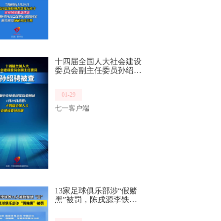
十四届全国人大社会建设
委员会副主任委员孙绍骋
被查！
01-29
七一客户端
13家足球俱乐部涉“假赌
黑”被罚，陈戌源李铁等7
3人被终身禁“足”！