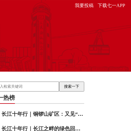
我要投稿
下载七一APP
一热榜
长江十年行｜铜锣山矿区：又见“靠山吃山”
长江十年行｜长江之畔的绿色回响——重庆涪陵睦和村的十年答卷