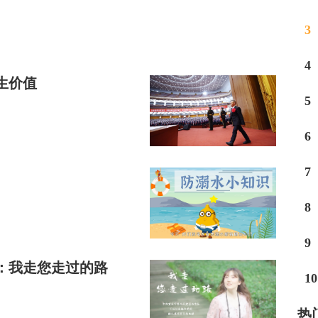
3
4
生价值
5
6
7
8
9
：我走您走过的路
10
热