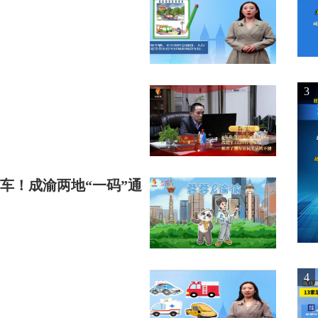
3
上车！成渝两地“一码”通
4