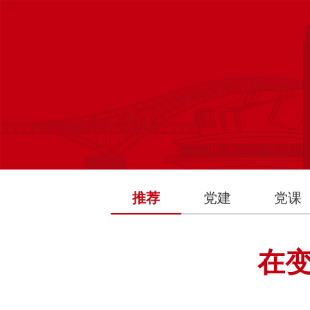
推荐
党建
党课
在