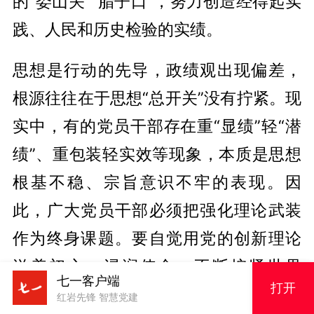
的“娄山关”“腊子口”，努力创造经得起实
践、人民和历史检验的实绩。
思想是行动的先导，政绩观出现偏差，
根源往往在于思想“总开关”没有拧紧。现
实中，有的党员干部存在重“显绩”轻“潜
绩”、重包装轻实效等现象，本质是思想
根基不稳、宗旨意识不牢的表现。因
此，广大党员干部必须把强化理论武装
作为终身课题。要自觉用党的创新理论
滋养初心、浸润使命，不断拧紧世界
七一客户端
打开
观、人生观、价值观的“总开关”，坚定理
红岩先锋 智慧党建