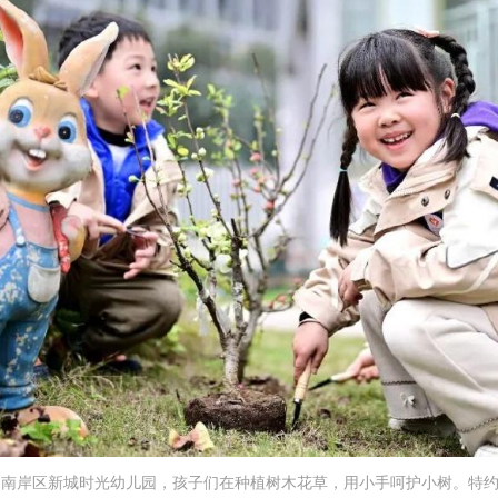
1日，南岸区新城时光幼儿园，孩子们在种植树木花草，用小手呵护小树。特约