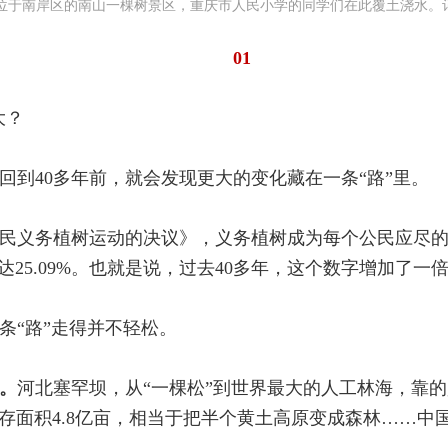
1日，位于南岸区的南山一棵树景区，重庆市人民小学的同学们在此覆土浇水。记
01
大？
回到40多年前，就会发现更大的变化藏在一条“路”里。
展全民义务植树运动的决议》，义务植树成为每个公民应尽
达25.09%。也就是说，过去40多年，这个数字增加了一
条“路”走得并不轻松。
承。
河北塞罕坝，从“一棵松”到世界最大的人工林海，靠的
保存面积4.8亿亩，相当于把半个黄土高原变成森林……