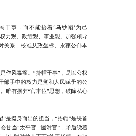
民干事，而不能捂着‘乌纱帽’为己
人的权力观、政绩观、事业观。加强领导
三对关系，校准从政坐标、永葆公仆本
是作风毒瘤。“拎帽干事”，是以公权
，干部手中的权力是党和人民赋予的公
。唯有摒弃“官本位”思想，破除私心
帽”是挺身而出的担当，“捂帽”是畏首
会甘当“太平官”“圆滑官”，矛盾绕着