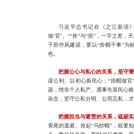
习近平总书记在《之江新语》
做‘官’。”“拎”与“捂”，一字之
干部作风建设，要以“拎帽干事”为
色。
把握公心与私心的关系，坚守秉
谋公利、以初心换民心；“捂帽做官
器，绝非个人私产。遇事先算民心账
杂念，坚守公私分明、公而忘私，才
把握担当与避责的关系，砥砺
畏尾的逃避。拎起“乌纱帽”，就要知