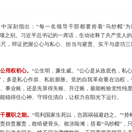
中深刻指出：“每一名领导干部都要拎着‘乌纱帽’为
差，天壤之别。习近平总书记的一席话，生动诠释了共产党
标尺，辩证把握公心与私心、担当与避责、实干与虚功
公用权初心。
“公生明，廉生威。”公心是从政底色，私心
”，多是私心作祟、私欲膨胀。党的自我革命重在治权
、事业账，还是先算得失账、升迁账，最能检验党性纯度
能稳得住心神、守得住清白，让权力在阳光下运行。
实干履职之能。
“苟利国家生死以，岂因祸福避趋之。”“拎
责担责履责，敢啃硬骨头、敢涉险滩；捂着“乌纱帽”，只