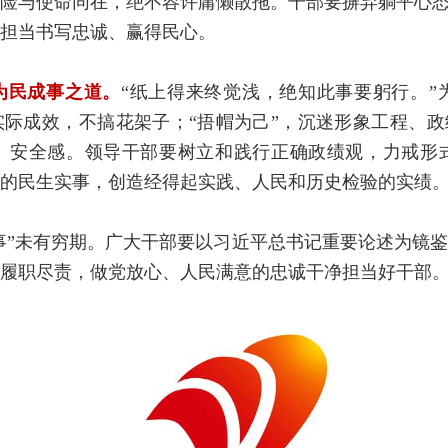
险与使命同在，绝不容许庸懒散拖。干部要摒弃躺平心态
担当书写忠诚、赢得民心。
为民成事之道。
“纸上得来终觉浅，绝知此事要躬行。”
实际成效，不搞花架子；“捂帽为己”，沉迷形象工程、政绩
、安全感。领导干部要树立和践行正确政绩观，力戒形
的民生实事，创造经得起实践、人民和历史检验的实绩
事”未有穷期。广大干部要以习近平总书记重要论述为镜
履职尽责，做党放心、人民满意的忠诚干净担当好干部