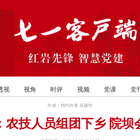
透视
视角
时评
视频
党课
党
作者：特约作者 吴建华
：农技人员组团下乡 院坝