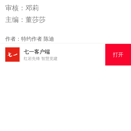
审核：邓莉
主编：董莎莎
作者：特约作者 陈迪
七一客户端
打开
红岩先锋 智慧党建
版权申明
原创内容，未经授权严禁转载！电话023-63856943