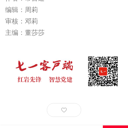
编辑：周莉
审核：邓莉
主编：董莎莎