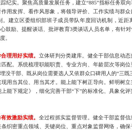
踪纪实。聚焦高质量发展任务，建立“885”指标任务双
看作用发挥、看作风形象，将领导评价、工作实绩与群众
别。建立区委组织部班子成员带队年度回访机制，近距
关心鼓励、提醒谈话、批评教育3类谈话人员名单，有针
度。
学合理用好实绩。
立体研判分类建库。健全干部信息动态
准匹配。系统梳理职能职责、专业方向、年龄层次等岗位
埋没干部、既从岗位需要选人又依群众口碑用人的“三既
实现用当其位、用当其才。能上能下树正导向。鲜明树立
上能下规定》，细化完善干部“下”的标准化、具象化
力有效激励实绩。
全过程抓实监督管理。健全干部监督信
链条织密重点领域、关键岗位、重点对象监督网络，确保