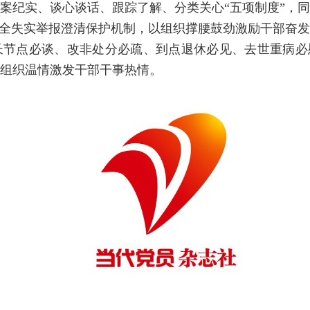
案纪实、谈心谈话、跟踪了解、分类关心“五项制度”，
健全失实举报澄清保护机制，以组织撑腰鼓劲激励干部奋
节点必谈、改非处分必疏、到点退休必见、去世重病必
组织温情激发干部干事热情。