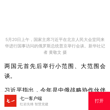
5月20日上午，国家主席习近平在北京人民大会堂同来
华进行国事访问的俄罗斯总统普京举行会谈。新华社记
者 黄敬文 摄
两国元首先后举行小范围、大范围会
谈。
习近平指出，今年是中俄战略协作伙伴
七一客户端
关系建立30周年和《中俄睦邻友好合作
打开
红岩先锋 智慧党建
条约》签署25周年。中俄两国签署睦邻