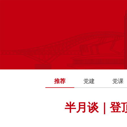
推荐
党建
党课
半月谈｜登