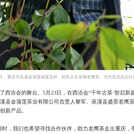
年4月，重庆市巫溪县蒲莲镇莲花村，村民正在采摘老鹰茶。当代党员杂志社记
了西洽会的舞台。5月23日，在西洽会“千年古茶·智启新
溪县金蒲莲茶业有限公司负责人黎军、巫溪县盛景老鹰
创新产品。
同时，我们也希望寻找合作伙伴，助力老鹰茶走出重庆，