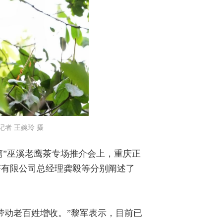
者 王婉玲 摄
篇”巫溪老鹰茶专场推介会上，重庆正
茶有限公司总经理龚毅等分别阐述了
带动老百姓增收。”黎军表示，目前已