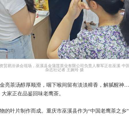
国际投资贸易洽谈会现场，巫溪县金蒲莲茶业有限公司负责人黎军正在巫溪·
杂志社记者 王婉玲 摄
金亮茶汤醇厚顺滑，咽下喉间留有淡淡樟香，解腻醒神……2
，大家正在品鉴回味老鹰茶。
物的叶片制作而成。重庆市巫溪县作为“中国老鹰茶之乡