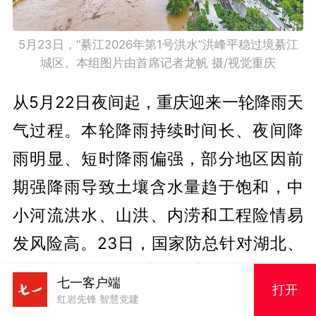
5月23日，“綦江2026年第1号洪水”洪峰平稳过境綦江
城区。本组图片由首席记者龙帆 摄/视觉重庆
从5月22日夜间起，重庆迎来一轮降雨天
气过程。本轮降雨持续时间长、夜间降
雨明显、短时降雨偏强，部分地区因前
期强降雨导致土壤含水量趋于饱和，中
小河流洪水、山洪、内涝和工程险情易
发风险高。23日，国家防总针对湖北、
重庆启动防汛四级应急响应。
七一客户端
打开
红岩先锋 智慧党建
面对持续性降雨，重庆提前下好预警“先