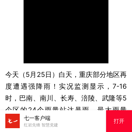
今天（5月25日）白天，重庆部分地区再
度遭遇强降雨！实况监测显示，7-16
时，巴南、南川、长寿、涪陵、武隆等5
个区的24个雨量站达暴雨，最大雨量
七一客户端
83.3毫米（涪陵聚宝），最大小时雨量
打开
红岩先锋 智慧党建