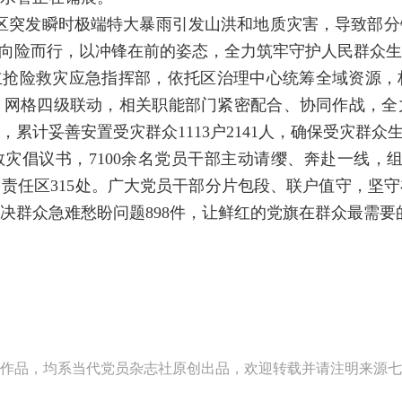
永川区突发瞬时极端特大暴雨引发山洪和地质灾害，导致部
、向险而行，以冲锋在前的姿态，全力筑牢守护人民群众生
立抢险救灾应急指挥部，依托区治理中心统筹全域资源，
、网格四级联动，相关职能部门紧密配合、协同作战，全
累计妥善安置受灾群众1113户2141人，确保受灾群众
灾倡议书，7100余名党员干部主动请缨、奔赴一线，组
责任区315处。广大党员干部分片包段、联户值守，坚
决群众急难愁盼问题898件，让鲜红的党旗在群众最需要
作品，均系当代党员杂志社原创出品，欢迎转载并请注明来源七