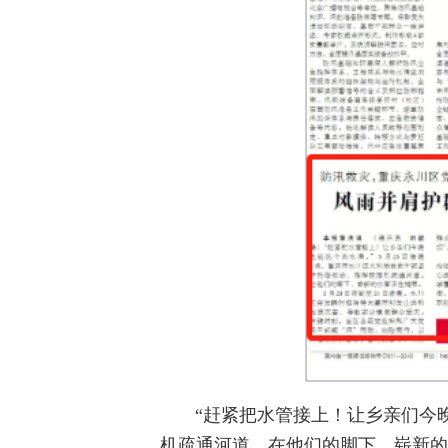
“赶紧把水管接上！让乡亲们今
机疏通河道。在他们的脚下，崭新的