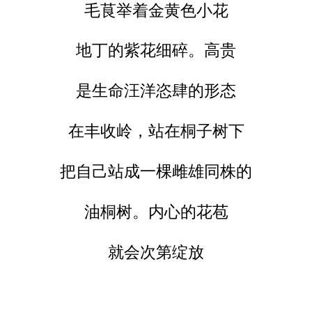
毛茛举着金黄色小花
地丁的紫花细碎。高贵
是生命汪洋恣肆的形态
在丰收岭，站在桐子树下
把自己站成一棵雌雄同株的
油桐树。内心的花苞
就会次第绽放