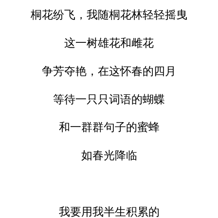
桐花纷飞，我随桐花林轻轻摇曳
这一树雄花和雌花
争芳夺艳，在这怀春的四月
等待一只只词语的蝴蝶
和一群群句子的蜜蜂
如春光降临
我要用我半生积累的