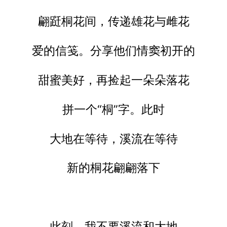
翩跹桐花间，传递雄花与雌花
爱的信笺。分享他们情窦初开的
甜蜜美好，再捡起一朵朵落花
拼一个“桐”字。此时
大地在等待，溪流在等待
新的桐花翩翩落下
此刻，我不要溪流和大地