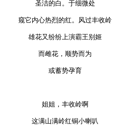
圣洁的白。于细微处
窥它内心热烈的红。风过丰收岭
雄花又纷纷上演霸王别姬
而雌花，顺势而为
或蓄势孕育
姐姐，丰收岭啊
这满山满岭红铜小喇叭