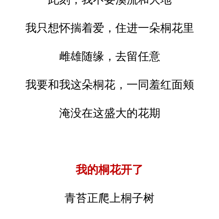
我只想怀揣着爱，住进一朵桐花里
雌雄随缘，去留任意
我要和我这朵桐花，一同羞红面颊
淹没在这盛大的花期
我的桐花开了
青苔正爬上桐子树