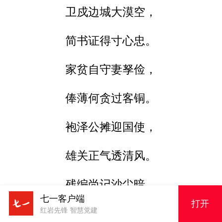
卫戍边城大漠空，
简书证得寸心忠。
家贫自守妻孥俭，
俸薄何贪过客铜。
袍泽公摊迎国使，
雄关正气透清风。
残编尚记沙尘暗，
七一客户端
打开
红岩先锋 智慧党建
敢问苍天几吏同？