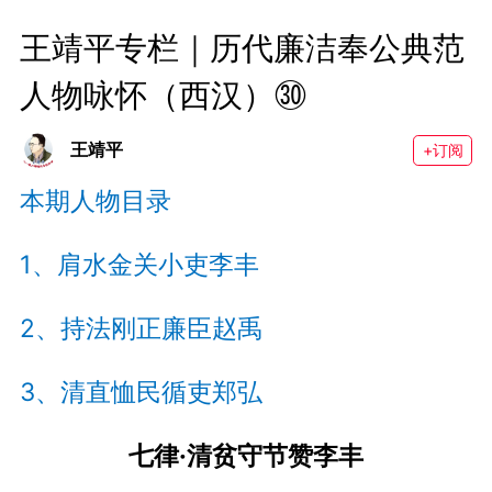
王靖平专栏｜历代廉洁奉公典范
人物咏怀（西汉）㉚
王靖平
+订阅
本期人物目录
1、肩水金关小吏李丰
2、持法刚正廉臣赵禹
3、清直恤民循吏郑弘
七律·清贫守节赞李丰