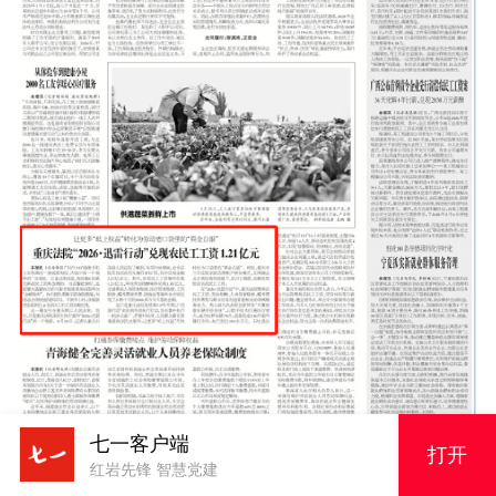
七一客户端
打开
红岩先锋 智慧党建
“执行110”值班手机上突然弹出一条线索