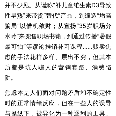
并不少见。从谎称“补儿童维生素D3导致
性早熟”来带货“替代”产品，到编造“增高
骗局”以借机敛财；从宣扬“35岁职场分
水岭”来兜售职场书籍，到通过传播“暑假
最可怕”等谬论推销补习课程……贩卖焦
虑的手法花样多样、层出不穷，但其本
质都是坑人骗人的营销套路、消费陷
阱。
焦虑本是人们面对问题矛盾和不确定性
时的正常情绪反应，但在一些人的误导
与操纵下，被异化为一种逐利的工具。