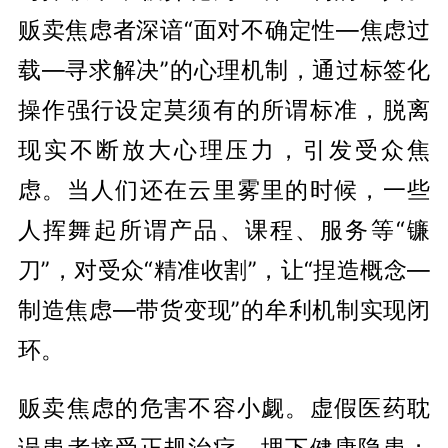
贩卖焦虑者深谙“面对不确定性—焦虑过
载—寻求解决”的心理机制，通过标签化
操作强行设定莫须有的所谓标准，脱离
现实不断放大心理压力，引发受众焦
虑。当人们还在云里雾里的时候，一些
人挥舞起所谓产品、课程、服务等“镰
刀”，对受众“精准收割”，让“捏造概念—
制造焦虑—带货变现”的牟利机制实现闭
环。
贩卖焦虑的危害不容小觑。虚假医药耽
误患者接受正规治疗，埋下健康隐患；