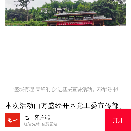
“盛城有理·青锋润心”进基层宣讲活动。邓华冬 摄
本次活动由万盛经开区党工委宣传部、
新时代文明实践中心、党工委党校和共
七一客户端
打开
红岩先锋 智慧党建
青团万盛经开区委联合主办，以“党的创