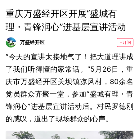
重庆万盛经开区开展“盛城有
理・青锋润心”进基层宣讲活动
万盛经开区
+订阅
“今天的宣讲太接地气了！把大道理讲成
了我们听得懂的家常话。”5月26日，重
庆市万盛经开区关坝镇凉风村，80余名
党员群众齐聚一堂，参加“盛城有理・青
锋润心”进基层宣讲活动后。村民罗德刚
的感叹，道出了现场群众的心声。