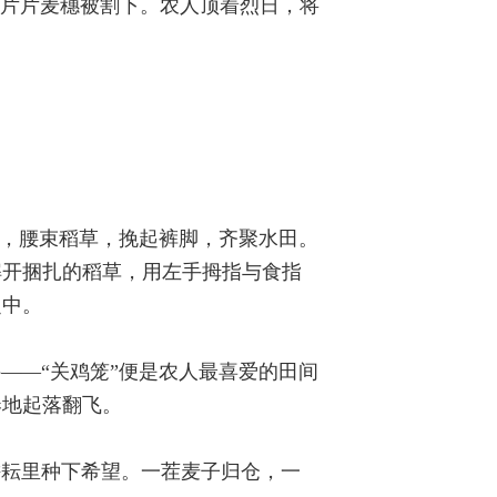
一片片麦穗被割下。农人顶着烈日，将
帽，腰束稻草，挽起裤脚，齐聚水田。
解开捆扎的稻草，用左手拇指与食指
之中。
——“关鸡笼”便是农人最喜爱的田间
奏地起落翻飞。
耕耘里种下希望。一茬麦子归仓，一