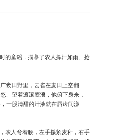
。
儿时的童谣，描摹了农人挥汗如雨、抢
。广袤田野里，云雀在麦田上空翻
转悠。望着滚滚麦浪，他俯下身来，
嚼，一股清甜的汁液就在唇齿间漾
间，农人弯着腰，左手攥紧麦秆，右手