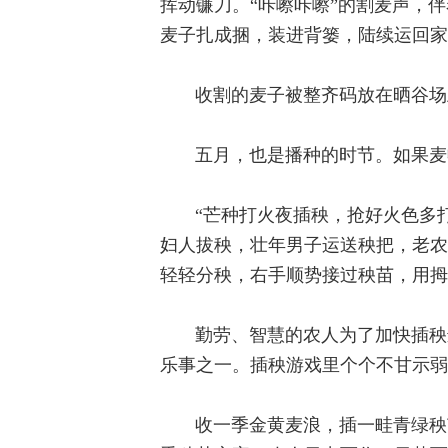
挥动镰刀。“咔嚓咔嚓”的割麦声，
麦子扎成捆，装进背篓，陆续运回家
收割的麦子被整齐码放在晒谷场
五月，也是播种的时节。如果麦
“芒种打火夜插秧，抢好火色多
妇人拔秧，壮年男子运送秧把，老农
轻轻分秧，右手顺势接过秧苗，用拇
勤劳、智慧的农人为了加快插秧
乐事之一。插秧游戏里个个不甘示弱
收一季金黄麦浪，插一畦青绿秧