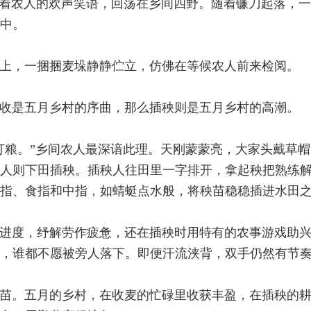
伴着农人的欢声笑语，回荡在乡间四野。随着镰刀起落，
中。
上，一捆捆麦垛静静伫立，仿佛在等候农人前来检阅。
收是五月乡村的序曲，那么插秧则是五月乡村的高潮。
打粮。”乡间农人最深谙此理。天刚蒙蒙亮，大家头戴草
人则下田插秧。插秧人往田里一字排开，拿起秧把熟练
指、食指和中指，如蜻蜓点水般，将秧苗稳稳插进水田
进度，纾解劳作疲惫，还在插秧时用特有的农事游戏助兴
，谁都不愿被旁人落下。即便汗流浃背，双手仍然有节
苗。五月的乡村，在收麦的忙碌里收获丰盈，在插秧的