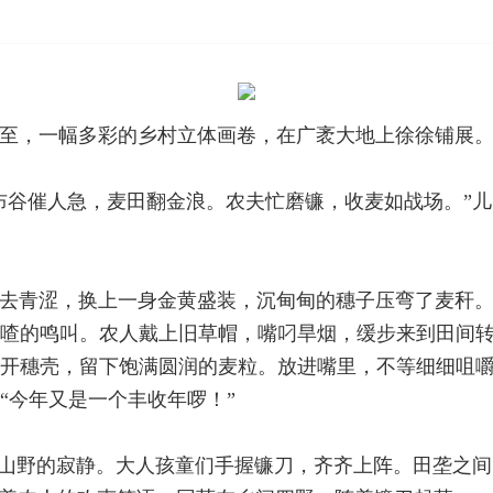
至，一幅多彩的乡村立体画卷，在广袤大地上徐徐铺展
布谷催人急，麦田翻金浪。农夫忙磨镰，收麦如战场。”
去青涩，换上一身金黄盛装，沉甸甸的穗子压弯了麦秆
喳的鸣叫。农人戴上旧草帽，嘴叼旱烟，缓步来到田间
开穗壳，留下饱满圆润的麦粒。放进嘴里，不等细细咀
“今年又是一个丰收年啰！”
破山野的寂静。大人孩童们手握镰刀，齐齐上阵。田垄之