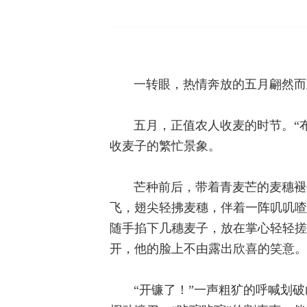
一转眼，热情奔放的五月翩然而
五月，正值农人收麦的时节。“
收麦子的繁忙景象。
芒种前后，带着青麦芒的麦穗褪
飞，翅尖轻拂麦穗，伴着一阵叽叽喳
随手掐下几穗麦子，放在掌心轻轻搓
开，他的脸上不由露出欣喜的笑意。
“开镰了！”一声粗犷的呼喊划