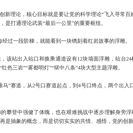
创新理论，核心目标就是要让党的科学理论“飞入寻常百
，是打通理论武装“最后一公里”的重要枢纽。
每经过一段阶梯，就能看到一块镌刻着红岩故事的浮雕。
，该站出入站口和换乘通道设有12块墙面浮雕，站台24
红色三岩”“雾都明灯”“狱中八条”4块大型主题浮雕。
马”赛道，从2号口赛道起点，到4号口终点，两个出入口
梯的攀登中强健了体魄，也在艰难挑战中逐步理解身旁浮
再是抽象的概念，而是切切实实的共情、感悟，党的创