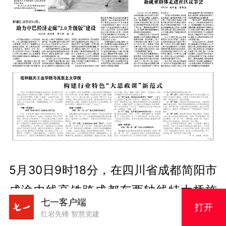
5月30日9时18分，在四川省成都简阳市
成渝中线高铁跨成都东西轴线特大桥施
七一客户端
打开
工现场，随着第一组500米长钢轨稳稳落
红岩先锋 智慧党建