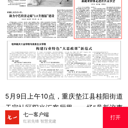
5月9日上午10点，重庆垫江县桂阳街道
天宝社区阳光汇客厅里，一场“丹新议事
七一客户端
打开
会”正在进行。走近一瞧，现场除了社会
红岩先锋 智慧党建