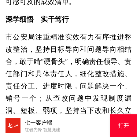
可感可及的成效清单。
深学细悟 实干笃行
市公安局注重精准实效有力有序推进整
改整治，坚持目标导向和问题导向相结
合，敢于啃“硬骨头”，明确责任领导、责
任部门和具体责任人，细化整改措施、
责任分工、进度时限，问题解决一个、
销号一个；从查改问题中发现制度漏
洞、短板、弱项，坚持当下改和长久立
相结合，着力完善制度、立好规矩，充
七一客户端
打开
红岩先锋 智慧党建
分发挥制度引导激励、规范约束作用。