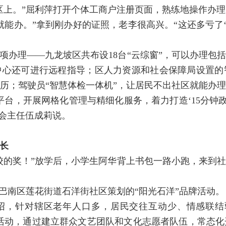
区上。”屈利萍打开个体工商户注册页面，熟练地操作办理
就能办。”拿到刚办好的证照，老李很高兴。“这还多亏了‘
项办理——九龙坡区共布设18台“云综窗”，可以办理包
中心还可进行远程指导；区人力资源和社会保障局设置
历；驾驶员“智慧体检一体机”，让居民不出社区就能办
平台，开展网格化管理与精细化服务，着力打造‘15分钟政
委会主任伍成莉说。
长
校的奖！”放学后，小学生阿华背上书包一路小跑，来到
于巴南区莲花街道石洋街社区策划的“阳光石洋”品牌活动。
绍，针对辖区老年人口多，居民交往互动少、情感联结
品牌活动，通过建立群众文艺团队和文化志愿者队伍，常态