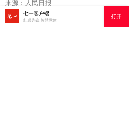
来源：人民日报
七一客户端
作者：王欣悦
打开
红岩先锋 智慧党建
编辑：罗欣
审核：张开琳
主编：周神青
轻触
央媒看重庆
查看更多>>