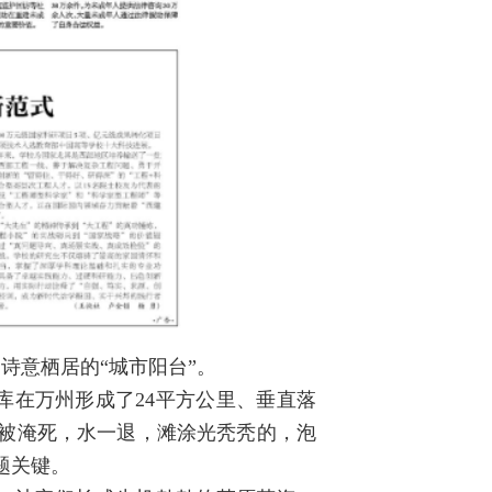
诗意栖居的“城市阳台”。
库在万州形成了24平方公里、垂直落
就被淹死，水一退，滩涂光秃秃的，泡
题关键。