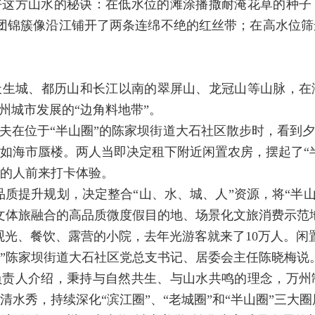
好这方山水的秘诀：在低水位的滩涂播撒耐淹花草的种子
花团锦簇像沿江铺开了两条连绵不绝的红丝带；在高水位
生城、都历山和长江以南的翠屏山、龙冠山等山脉，在海拔
州城市发展的“边角料地带”。
与丈夫在位于“半山圈”的陈家坝街道大石社区散步时，看到
如海市蜃楼。两人当即决定租下附近闲置农房，摆起了“
的人前来打卡体验。
圈”品质提升规划，决定整合“山、水、城、人”资源，将“半
文体旅融合的高品质微度假目的地、场景化文旅消费示范
观光、餐饮、露营的小院，去年光游客就来了10万人。闲置
。”陈家坝街道大石社区党总支书记、居委会主任陈晓梅说
负责人介绍，秉持与自然共生、与山水共鸣的理念，万州
水秀，持续深化“滨江圈”、“老城圈”和“半山圈”三大圈