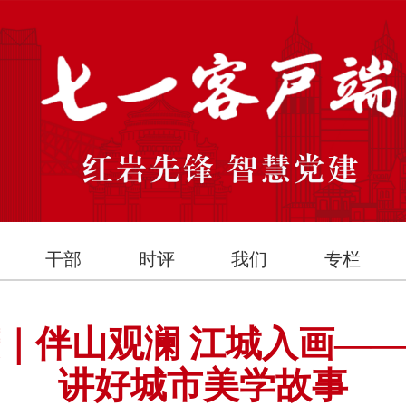
干部
时评
我们
专栏
｜伴山观澜 江城入画—
讲好城市美学故事