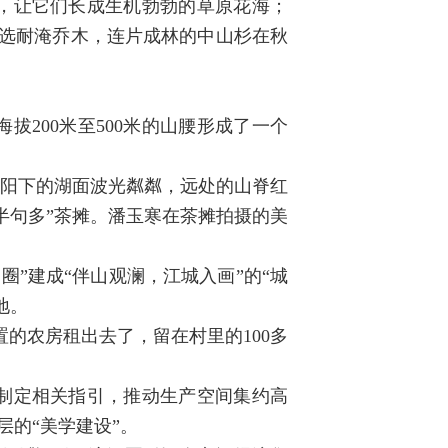
，让它们长成生机勃勃的草原花海；
筛选耐淹乔木，连片成林的中山杉在秋
200米至500米的山腰形成了一个
夕阳下的湖面波光粼粼，远处的山脊红
半句多”茶摊。潘玉寒在茶摊拍摄的美
山圈”建成“伴山观澜，江城入画”的“城
地。
的农房租出去了，留在村里的100多
。
制定相关指引，推动生产空间集约高
层的“美学建设”。