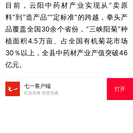
目前，云阳中药材产业实现从“卖原
料”到“造产品”“定标准”的跨越，拳头产
品覆盖全国30余个省份，“三峡阳菊”种
植面积4.5万亩、占全国有机菊花市场
30％以上，全县中药材产业产值突破46
亿元。
来源：中国组织人事报
七一客户端
打开
作者：邹强 谭香
红岩先锋 智慧党建
编辑：罗欣
审核：张开琳
主编：周神青