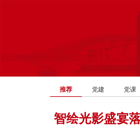
推荐
党建
党课
智绘光影盛宴落