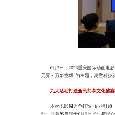
6月3日，2026重庆国际动画电
无界・万象竞辉”为主题，寓意科技
九大活动打造全民共享文化盛宴
本次电影周力争打造“专业引领
动。开幕盛典定于6月9日19时与观