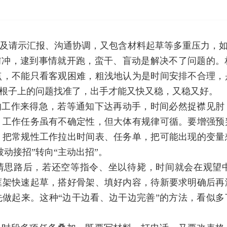
及请示汇报、沟通协调，又包含材料起草等多重压力，如
前冲，逮到事情就开跑，蛮干、盲动是解决不了问题的
点，不能只看客观困难，粗浅地认为是时间安排不合理，
把根子上的问题找准了，出手才能又快又稳，又稳又好。
的工作来得急，若等通知下达再动手，时间必然捉襟见肘
。工作任务虽有不确定性，但大体有规律可循。要增强预
，把常规性工作拉出时间表、任务单，把可能出现的变量
动接招”转向“主动出招”。
清思路后，若还空等指令、坐以待毙，时间就会在观望
框架快速起草，搭好骨架、填好内容，待新要求明确后再
做起来。这种“边干边看、边干边完善”的方法，看似