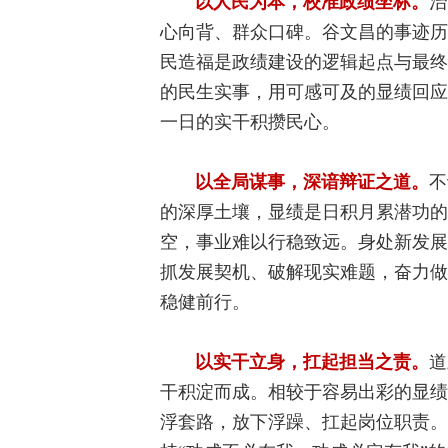
以人民为本，校准政绩坐标。
治
心向背、群众口碑。谷文昌的事迹历
民造福是政绩建设的逻辑起点与最终
的民生实事，用可感可及的显绩回应
一日的实干积攒民心。
以全局谋事，深谙辩证之道。
不
的深厚土壤，显绩是日积月累潜功的
空，事业难以行稳致远。身处新发展
抓发展契机、破解现实难题，奋力做
稳健前行。
以实干立身，扛起担当之责。
道
干积淀而成。相较于容易出彩的显绩
浮套路，放下浮躁、扛起岗位职责。