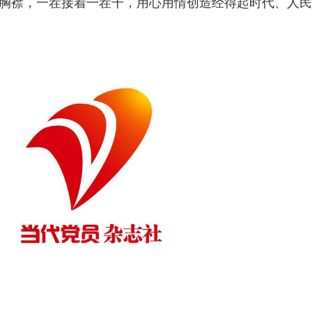
的胸襟，一茬接着一茬干，用心用情创造经得起时代、人