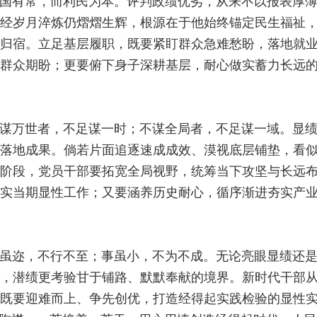
国有常，而利民为本。评判政绩优劣，从来不以报表厚
经岁月淬炼仍熠熠生辉，根源在于他始终锚定民生福祉
归宿。立足基层履职，既要紧盯群众急难愁盼，落地就
群众期盼；更要俯下身子深耕基层，耐心做实蓄力长远
谋万世者，不足谋一时；不谋全局者，不足谋一域。显
落地成果。倘若片面追逐速成成效、漠视底层铺垫，看
阶段，党员干部要拓宽全局视野，统筹当下攻坚与长远
实当期显性工作；又要涵养历史耐心，循序渐进夯实产
虽迩，不行不至；事虽小，不为不成。无论亮眼显绩还
，潜绩更考验甘于铺路、默默奉献的境界。新时代干部
既要迎难而上、争先创优，打造经得起实践检验的显性