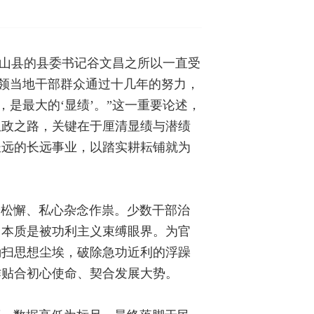
建东山县的县委书记谷文昌之所以一直受
带领当地干部群众通过十几年的努力，
是最大的‘显绩’。”这一重要论述，
从政之路，关键在于厘清显绩与潜绩
长远的长远事业，以踏实耕耘铺就为
养松懈、私心杂念作祟。少数干部治
，本质是被功利主义束缚眼界。为官
勤扫思想尘埃，破除急功近利的浮躁
作贴合初心使命、契合发展大势。