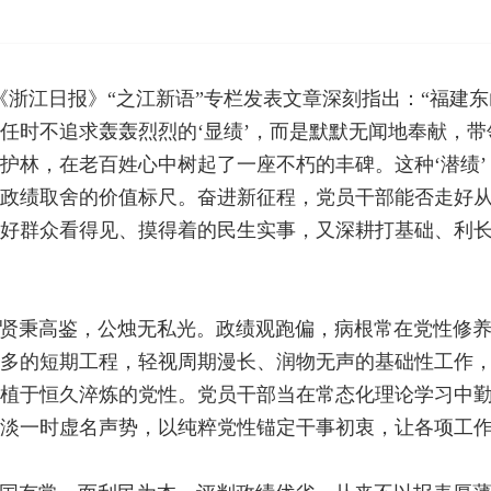
志在《浙江日报》“之江新语”专栏发表文章深刻指出：“福
任时不追求轰轰烈烈的‘显绩’，而是默默无闻地奉献，
护林，在老百姓心中树起了一座不朽的丰碑。这种‘潜绩’，
政绩取舍的价值标尺。奋进新征程，党员干部能否走好
好群众看得见、摸得着的民生实事，又深耕打基础、利
贤秉高鉴，公烛无私光。政绩观跑偏，病根常在党性修
多的短期工程，轻视周期漫长、润物无声的基础性工作
植于恒久淬炼的党性。党员干部当在常态化理论学习中
淡一时虚名声势，以纯粹党性锚定干事初衷，让各项工