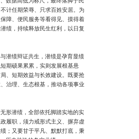
薄、数据高低为标尺，最终落脚于民
，不计任期荣辱、只求百姓安居。为
业保障、便民服务等看得见、摸得着
的潜绩，持续释放民生红利，以日复
绩与潜绩辩证共生，潜绩是孕育显绩
似短期硕果累累，实则发展根基悬
布局、短期效益与长效建设。既要抢
业、治理、生态根基，推动各项事业
是无形潜绩，全部依托脚踏实地的实
从政履职，须力戒形式主义、摒弃虚
实绩；又要甘于平凡、默默打底，秉