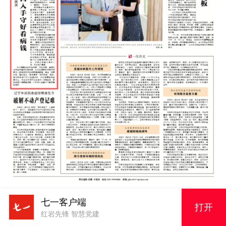
七一客户端
“以前村卫生室乱刷卡、乱换药，明明没
打开
红岩先锋 智慧党建