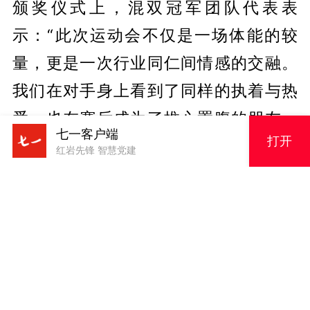
颁奖仪式上，混双冠军团队代表表
示：“此次运动会不仅是一场体能的较
量，更是一次行业同仁间情感的交融。
我们在对手身上看到了同样的执着与热
爱，也在赛后成为了推心置腹的朋友。
七一客户端
打开
这不仅是竞技的胜利，更是行业团结协
红岩先锋 智慧党建
作精神的体现。”
市互联网界联合会相关负责人指出，互
联网行业是高强度、高创新的行业，从
业人员的身心健康直接关系到数字经济
的高质量发展。此次运动会的成功举