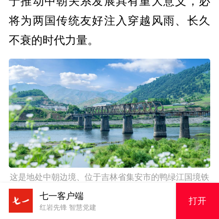
于推动中朝关系发展具有重大意义，必
将为两国传统友好注入穿越风雨、长久
不衰的时代力量。
这是地处中朝边境、位于吉林省集安市的鸭绿江国境铁
路大桥（2023年6月17日摄，无人机照片）。新华社记
七一客户端
打开
者周万鹏摄
红岩先锋 智慧党建