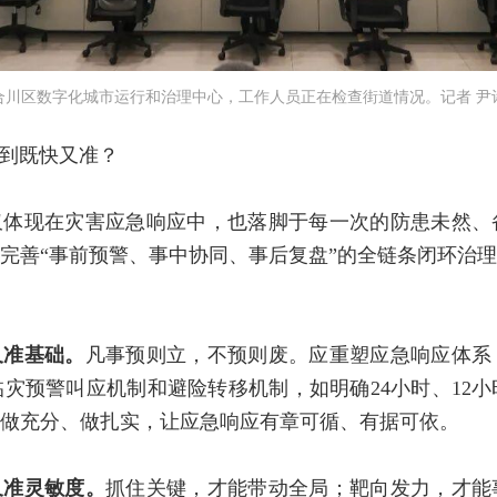
合川区数字化城市运行和治理中心，工作人员正在检查街道情况。记者 尹诗
到既快又准？
仅体现在灾害应急响应中，也落脚于每一次的防患未然、
完善“事前预警、事中协同、事后复盘”的全链条闭环治
又准基础。
凡事预则立，不预则废。应重塑应急响应体系
灾预警叫应机制和避险转移机制，如明确24小时、12小
做充分、做扎实，让应急响应有章可循、有据可依。
又准灵敏度。
抓住关键，才能带动全局；靶向发力，才能