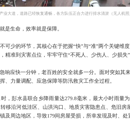
业产业大道，道路已经恢复通畅，各方队伍正合力进行排水清淤（无人机照片
就是生命，效率就是保障。
不可少的环节，其核心在于把握“快”与“准”两个关键维
，精准到灾害点位，牢牢守住“不死人、少伤人、少损失
急响应快一分钟，老百姓的安全就多一分。面对突如其来
挥、力量调配、应急保障等防汛救灾工作全过程。
日1时，彭水县联合乡降雨量达279.8毫米，最大小时雨量
转移沿河低洼区、山洪沟口、地质灾害隐患点、危旧房屋等
场镇及周边地区，导致179间房屋受损，所幸发现及时、