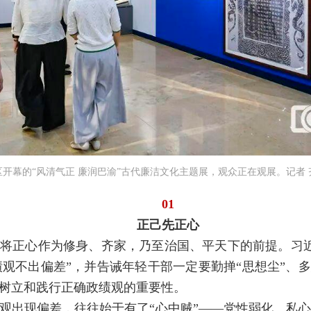
开幕的“风清气正 廉润巴渝”古代廉洁文化主题展，观众正在观展。记者 齐
01
正己先正心
人将正心作为修身、齐家，乃至治国、平天下的前提。习
观不出偏差”，并告诫年轻干部一定要勤掸“思想尘”、多思
于树立和践行正确政绩观的重要性。
观出现偏差，往往始于有了“心中贼”——党性弱化、私