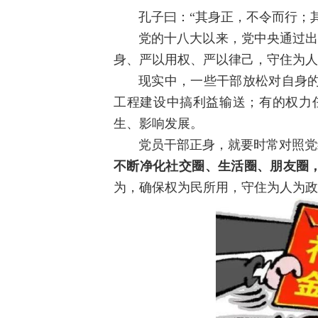
孔子曰：“其身正，不令而行；
党的十八大以来，党中央通过出
身、严以用权、严以律己，守住为人
现实中，一些干部放松对自身
工程建设中搞利益输送；有的权力
生、影响发展。
党员干部正身，就要时常对照党
不断净化社交圈、生活圈、朋友圈，
为，确保权为民所用，守住为人为政