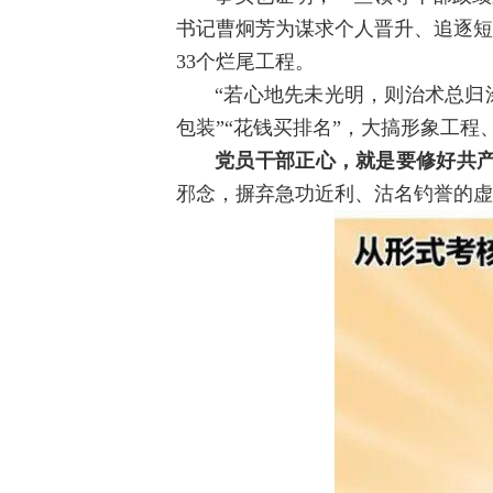
书记曹炯芳为谋求个人晋升、追逐短
33个烂尾工程。
“若心地先未光明，则治术总归
包装”“花钱买排名”，大搞形象工程
党员干部正心，就是要修好共产
邪念，摒弃急功近利、沽名钓誉的虚