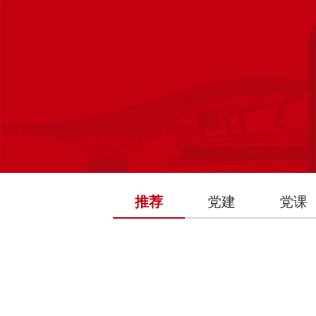
推荐
党建
党课