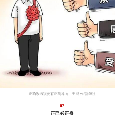
正确政绩观要有正确导向。王威 作/新华社
02
正己必正身