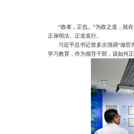
“政者，正也。”为政之道，就
正身明法、正道直行。
习近平总书记曾多次强调“做官
学习教育，作为领导干部，该如何正