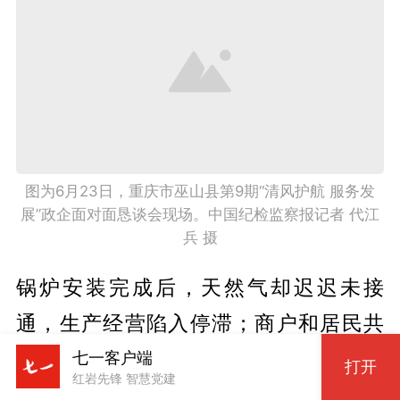
图为6月23日，重庆市巫山县第9期“清风护航 服务发
展”政企面对面恳谈会现场。中国纪检监察报记者 代江
兵 摄
锅炉安装完成后，天然气却迟迟未接
通，生产经营陷入停滞；商户和居民共
用水表，计价标准不统一、矛盾纠纷
七一客户端
打开
红岩先锋 智慧党建
多；光伏项目完工却并不了网，尾款收