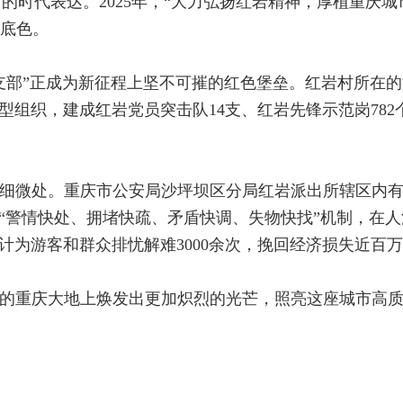
魂”的时代表达。2025年，“大力弘扬红岩精神，厚植重庆
底色。
支部”正成为新征程上坚不可摧的红色堡垒。红岩村所在
型组织，建成红岩党员突击队14支、红岩先锋示范岗78
细微处。重庆市公安局沙坪坝区分局红岩派出所辖区内
立“警情快处、拥堵快疏、矛盾快调、失物快找”机制，在人
，累计为游客和群众排忧解难3000余次，挽回经济损失近百
的重庆大地上焕发出更加炽烈的光芒，照亮这座城市高