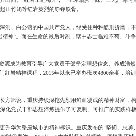
起江竹筠等红岩英烈的铮铮铁骨。
滓洞、白公馆的中国共产党人，经受住种种酷刑折磨，
岩精神”。而在生命的最后时刻，狱中志士临难不苟、斗争
色资源成为教育引导广大党员干部坚定理想信念、养成浩
红岩精神课程，2015年以来已举办班次4800余期，培训
长方旭说，重庆持续深挖先烈用鲜血凝成的精神财富，
深化党员干部思想淬炼提供了可复制、可推广的实践样
更升华为整座城市的精神标识。重庆发布的“坚韧、忠勇、