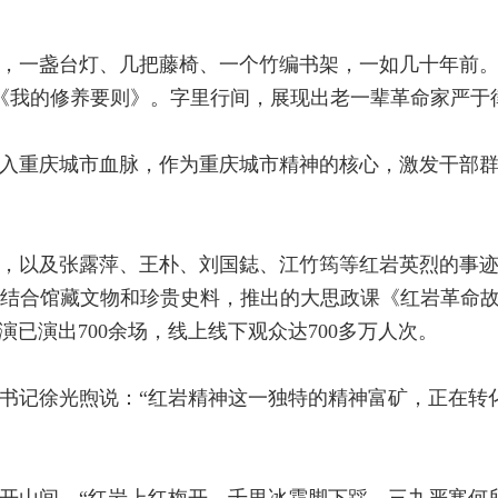
一盏台灯、几把藤椅、一个竹编书架，一如几十年前。194
的《我的修养要则》。字里行间，展现出老一辈革命家严于
融入重庆城市血脉，作为重庆城市精神的核心，激发干部
，以及张露萍、王朴、刘国鋕、江竹筠等红岩英烈的事
结合馆藏文物和珍贵史料，推出的大思政课《红岩革命
展演已演出700余场，线上线下观众达700多万人次。
书记徐光煦说：“红岩精神这一独特的精神富矿，正在转
开山间。“红岩上红梅开，千里冰霜脚下踩。三九严寒何