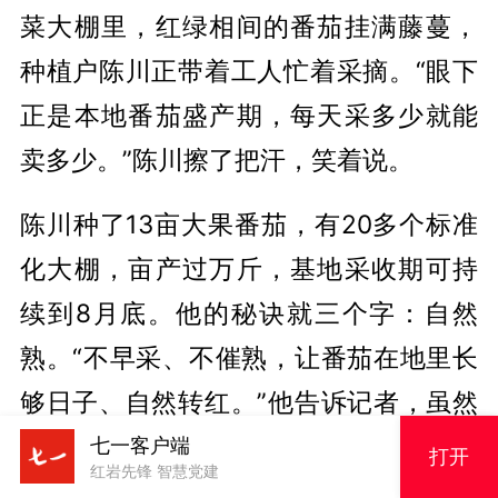
菜大棚里，红绿相间的番茄挂满藤蔓，
种植户陈川正带着工人忙着采摘。“眼下
正是本地番茄盛产期，每天采多少就能
卖多少。”陈川擦了把汗，笑着说。
陈川种了13亩大果番茄，有20多个标准
化大棚，亩产过万斤，基地采收期可持
续到8月底。他的秘诀就三个字：自然
熟。“不早采、不催熟，让番茄在地里长
够日子、自然转红。”他告诉记者，虽然
这样产量稍低，保鲜期也短，但口感纯
七一客户端
打开
红岩先锋 智慧党建
正，沙瓤、味浓，能吃出小时候的味