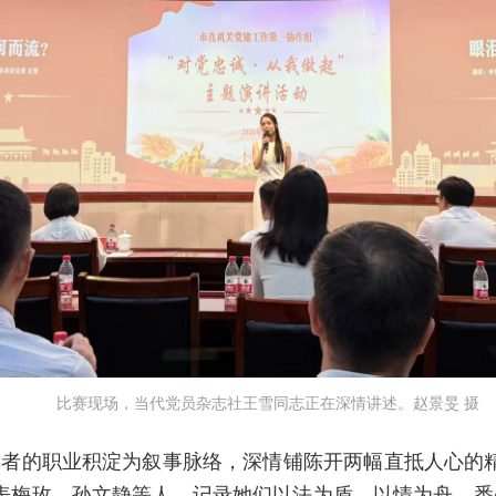
比赛现场，当代党员杂志社王雪同志正在深情讲述。赵景旻 摄
者的职业积淀为叙事脉络，深情铺陈开两幅直抵人心的
表梅玫、孙文静等人，记录她们以法为盾、以情为舟，